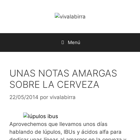
Saltar
al
contenido
Menú
UNAS NOTAS AMARGAS
SOBRE LA CERVEZA
22/05/2014
por
vivalabirra
Aprovechemos que llevamos unos días
hablando de lúpulos, IBUs y ácidos alfa para
dedicar unas líneas al amargor en la cerveza y