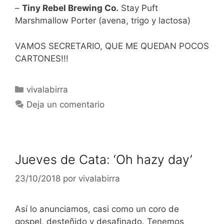
–
Tiny Rebel Brewing Co.
Stay Puft
Marshmallow Porter (avena, trigo y lactosa)
VAMOS SECRETARIO, QUE ME QUEDAN POCOS
CARTONES!!!
Categorías
vivalabirra
Deja un comentario
Jueves de Cata: ‘Oh hazy day’
23/10/2018
por
vivalabirra
Así lo anunciamos, casi como un coro de
gospel, desteñido y desafinado. Tenemos