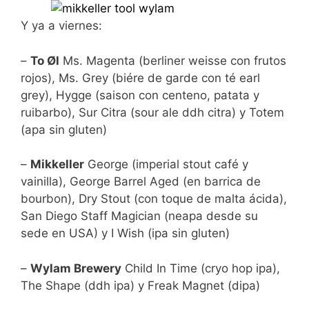
Y ya a viernes:
–
To Øl
Ms. Magenta (berliner weisse con frutos
rojos), Ms. Grey (biére de garde con té earl
grey), Hygge (saison con centeno, patata y
ruibarbo), Sur Citra (sour ale ddh citra) y Totem
(apa sin gluten)
–
Mikkeller
George (imperial stout café y
vainilla), George Barrel Aged (en barrica de
bourbon), Dry Stout (con toque de malta ácida),
San Diego Staff Magician (neapa desde su
sede en USA) y I Wish (ipa sin gluten)
–
Wylam Brewery
Child In Time (cryo hop ipa),
The Shape (ddh ipa) y Freak Magnet (dipa)