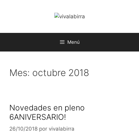
Saltar
al
contenido
Menú
Mes:
octubre 2018
Novedades en pleno
6ANIVERSARIO!
26/10/2018
por
vivalabirra