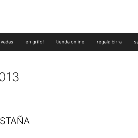
ivadas
en grifo!
tienda online
regala birra
s
013
ASTAÑA