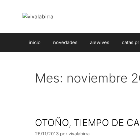
Saltar
al
contenido
inicio
novedades
alewives
catas pr
Mes:
noviembre 2
OTOÑO, TIEMPO DE C
26/11/2013
por
vivalabirra