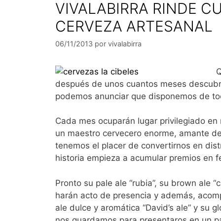
VIVALABIRRA RINDE CU
CERVEZA ARTESANAL
06/11/2013
por
vivalabirra
Q
después de unos cuantos meses descubri
podemos anunciar que disponemos de todo
Cada mes ocuparán lugar privilegiado en 
un maestro cervecero enorme, amante dev
tenemos el placer de convertirnos en dis
historia empieza a acumular premios en fe
Pronto su pale ale “rubia”, su brown ale “
harán acto de presencia y además, acomp
ale dulce y aromática “David’s ale” y su gl
nos guardamos para presentaros en un p