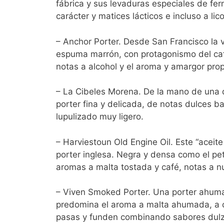
fábrica y sus levaduras especiales de fe
carácter y matices lácticos e incluso a lico
– Anchor Porter. Desde San Francisco la v
espuma marrón, con protagonismo del caf
notas a alcohol y el aroma y amargor prop
– La Cibeles Morena. De la mano de una d
porter fina y delicada, de notas dulces 
lupulizado muy ligero.
– Harviestoun Old Engine Oil. Este “aceit
porter inglesa. Negra y densa como el pe
aromas a malta tostada y café, notas a nu
– Viven Smoked Porter. Una porter ahum
predomina el aroma a malta ahumada, a c
pasas y funden combinando sabores dulzo