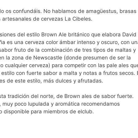
o os confundáis. No hablamos de amagüestus, brasas 
s artesanales de cervezas La Cibeles.
siones del estilo Brown Ale británico que elabora David
ña es una cerveza color ámbar intenso y oscuro, con un
abor fruto de la combinación de tres tipos de maltas y
ó en la zona de Newscastle (donde presumen de ser la
o cualquier cerveza) para competir con las pale ales qu
stilo con fuerte sabor a malta y notas a frutos secos. 
s de este estilo, más dulces y afrutadas.
a tradición del norte, de Brown ales de sabor fuerte.
e, muy poco lupulada y aromática recomendamos
o disponible para miembros de elclub.