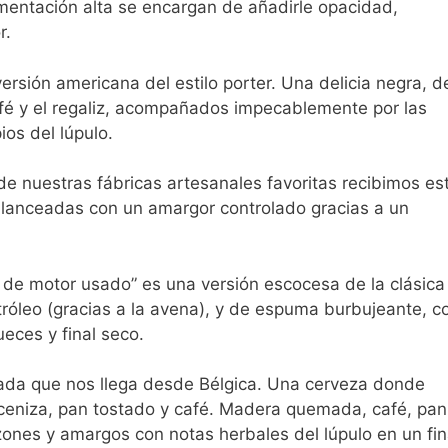
rmentación alta se encargan de añadirle opacidad,
r.
ersión americana del estilo porter. Una delicia negra, d
é y el regaliz, acompañados impecablemente por las
ios del lúpulo.
e nuestras fábricas artesanales favoritas recibimos es
balanceadas con un amargor controlado gracias a un
e de motor usado” es una versión escocesa de la clásica
tróleo (gracias a la avena), y de espuma burbujeante, c
eces y final seco.
ada que nos llega desde Bélgica. Una cerveza donde
eniza, pan tostado y café. Madera quemada, café, pan
nes y amargos con notas herbales del lúpulo en un fin