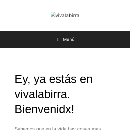
Saltar
al
contenido
Menú
Ey, ya estás en
vivalabirra.
Bienvenidx!
Sabemos que en la vida hay cosas más