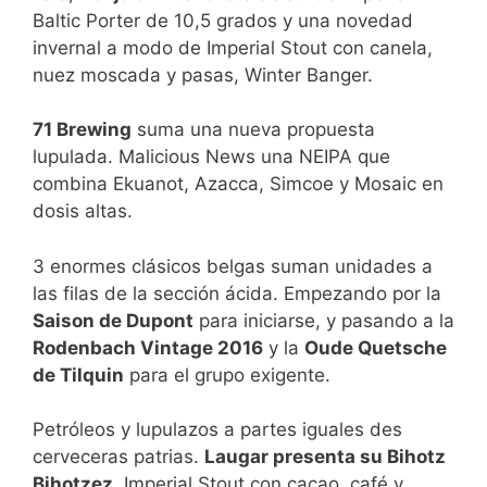
Baltic Porter de 10,5 grados y una novedad
invernal a modo de Imperial Stout con canela,
nuez moscada y pasas, Winter Banger.
71 Brewing
suma una nueva propuesta
lupulada. Malicious News una NEIPA que
combina Ekuanot, Azacca, Simcoe y Mosaic en
dosis altas.
3 enormes clásicos belgas suman unidades a
las filas de la sección ácida. Empezando por la
Saison de Dupont
para iniciarse, y pasando a la
Rodenbach Vintage 2016
y la
Oude Quetsche
de Tilquin
para el grupo exigente.
Petróleos y lupulazos a partes iguales des
cerveceras patrias.
Laugar presenta su Bihotz
Bihotzez
, Imperial Stout con cacao, café y