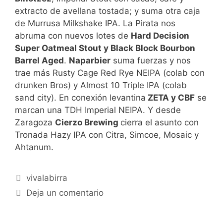
extracto de avellana tostada; y suma otra caja
de Murrusa Milkshake IPA. La Pirata nos
abruma con nuevos lotes de
Hard Decision
Super Oatmeal Stout y Black Block Bourbon
Barrel Aged
.
Naparbier
suma fuerzas y nos
trae más Rusty Cage Red Rye NEIPA (colab con
drunken Bros) y Almost 10 Triple IPA (colab
sand city). En conexión levantina
ZETA y CBF
se
marcan una TDH Imperial NEIPA. Y desde
Zaragoza
Cierzo Brewing
cierra el asunto con
Tronada Hazy IPA con Citra, Simcoe, Mosaic y
Ahtanum.
Categorías
vivalabirra
Deja un comentario