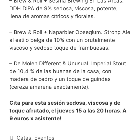
– Brew & Roll + Sesma Brewing En Las Arcas.
DDH DIPA de 9% sedosa, viscosa, potente,
llena de aromas cítricos y florales.
– Brew & Roll + Naparbier Obseqium. Strong Ale
al estilo belga de 10% con un brutalmente
viscoso y sedoso toque de frambuesas.
– De Molen Different & Unusual. Imperial Stout
de 10,4 % de las buenas de la casa, con
madera de cedro y un toque de guindas
(cereza amarena exactamente).
Cita para esta sesión sedosa, viscosa y de
toque afrutado, el jueves 15 a las 20 horas. A
9 euros x asistente!
Categorías
Catas
,
Eventos