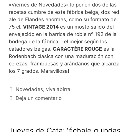
«Viernes de Novedades» lo ponen dos de las
recetas cumbre de esta fábrica belga, dos red
ale de Flandes enormes, como su formato de
75 cl.
VINTAGE 2014
es un mosto salido del
envejecido en la barrica de roble nº 192 de la
bodega de la fábrica… el mejor según los
catadores belgas.
CARACTÈRE ROUGE
es la
Rodenbach clásica con una maduración con
cerezas, frambuesas y arándanos que alcanza
los 7 grados. Maravillosa!
Categorías
Novedades
,
vivalabirra
Deja un comentario
Jueves de Cata: ‘échale guindas