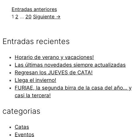
Entradas anteriores
Página
Página
Página
1
2
…
20
Siguiente
→
Entradas recientes
Horario de verano y vacaciones!
Las últimas novedades siempre actualizadas
Regresan los JUEVES de CATA!
Llega el invierno!
FURIAE, la segunda birra de la casa del año… y
casi la tercera!
categorias
Catas
Eventos