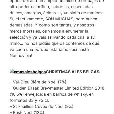
época del año un amplio abanico de brebajes de
alto poder calorífico, sabrosas, especiadas,
dulces, amargas, ácidas… y un sinfín de matices.
Sí, efectivamente, SON MUCHAS, pero nunca
demasiadas, Y como son tantas, y nosotros
meros mortales, os vamos a enumerar la
selección y ya vais salivando cada cual a su
ritmo… no nos pidáis que os contemos de qué
va cada una porque estaríamos así hasta
Nochevieja!
CHRISTMAS ALES BELGAS:
– Val-Dieu Biére de Noël (7%)
– Gulden Draak Brewmaster Limited Edition 2018
(10,5%) envejecida en barrica de whisky, en
formatos 33 y 75 cl.
– St Feuillien Cuvée de Noël (9%)
– Bush Noël (12%)