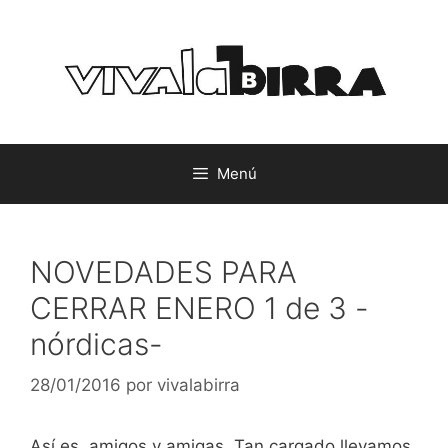
Saltar
al
contenido
Menú
NOVEDADES PARA
CERRAR ENERO 1 de 3 -
nórdicas-
28/01/2016
por
vivalabirra
Así es, amigos y amigas. Tan cargado llevamos