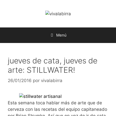
Saltar
al
contenido
Menú
jueves de cata, jueves de
arte: STILLWATER!
26/01/2016
por
vivalabirra
Esta semana toca hablar más de arte que de
cerveza con las recetas del equipo capitaneado
por Brian Strumke. Así que en vez de ir de cata,