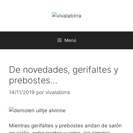
Saltar
al
contenido
Menú
De novedades, gerifaltes y
prebostes…
14/11/2019
por
vivalabirra
Mientras gerifaltes y prebostes andan de salón
en salón, entre pactos y vetos, los simples