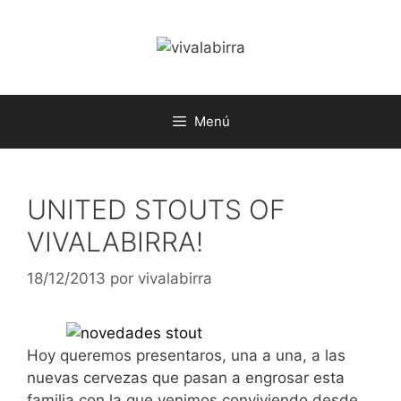
Saltar
al
contenido
Menú
UNITED STOUTS OF
VIVALABIRRA!
18/12/2013
por
vivalabirra
Hoy queremos presentaros, una a una, a las
nuevas cervezas que pasan a engrosar esta
familia con la que venimos conviviendo desde