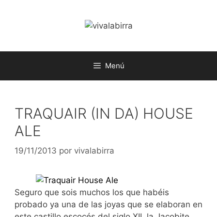
Saltar
al
contenido
Menú
TRAQUAIR (IN DA) HOUSE
ALE
19/11/2013
por
vivalabirra
Seguro que sois muchos los que habéis
probado ya una de las joyas que se elaboran en
este castillo escocés del siglo XII, la Jacobite