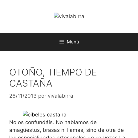
Saltar
al
contenido
Menú
OTOÑO, TIEMPO DE
CASTAÑA
26/11/2013
por
vivalabirra
No os confundáis. No hablamos de
amagüestus, brasas ni llamas, sino de otra de
las especialidades artesanales de cervezas La