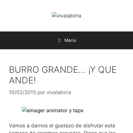
Saltar
al
contenido
Menú
BURRO GRANDE… ¡Y QUE
ANDE!
10/02/2015
por
vivalabirra
Vamos a darnos el gustazo de disfrutar esta
semana de enormes cervezas. Dicen que las