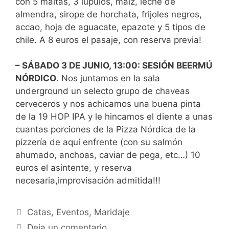
con 5 maltas, 3 lúpulos, maíz, leche de
almendra, sirope de horchata, frijoles negros,
accao, hoja de aguacate, epazote y 5 tipos de
chile. A 8 euros el pasaje, con reserva previa!
– SÁBADO 3 DE JUNIO, 13:00: SESIÓN BEERMÚ
NÓRDICO
. Nos juntamos en la sala
underground un selecto grupo de chaveas
cerveceros y nos achicamos una buena pinta
de la 19 HOP IPA y le hincamos el diente a unas
cuantas porciones de la Pizza Nórdica de la
pizzería de aquí enfrente (con su salmón
ahumado, anchoas, caviar de pega, etc…) 10
euros el asintente, y reserva
necesaria,improvisación admitida!!!
Categorías
Catas
,
Eventos
,
Maridaje
Deja un comentario