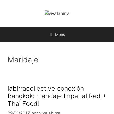
Saltar
al
contenido
Menú
Maridaje
labirracollective conexión
Bangkok: maridaje Imperial Red +
Thai Food!
29/11/2017
por
vivalabirra