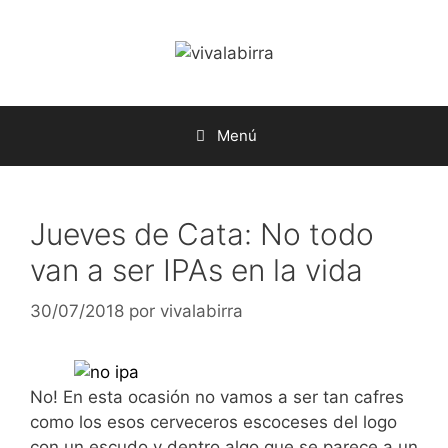
Saltar
al
contenido
Menú
Jueves de Cata: No todo
van a ser IPAs en la vida
30/07/2018
por
vivalabirra
No! En esta ocasión no vamos a ser tan cafres
como los esos cerveceros escoceses del logo
con un escudo y dentro algo que se parece a un