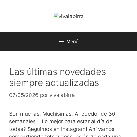
Saltar
al
contenido
Menú
Las últimas novedades
siempre actualizadas
07/05/2026
por
vivalabirra
Son muchas. Muchísimas. Alrededor de 30
semanales… Lo mejor para estar al día de
todas? Seguirnos en Instagram! Ahí vamos
compartiendo foto y descripción de cada una.