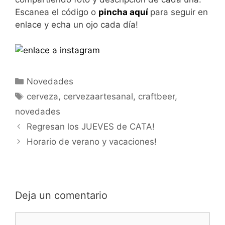
Escanea el código o
pincha aquí
para seguir en
enlace y echa un ojo cada día!
Categorías
Novedades
Etiquetas
cerveza
,
cervezaartesanal
,
craftbeer
,
novedades
Regresan los JUEVES de CATA!
Horario de verano y vacaciones!
Deja un comentario
Comentario