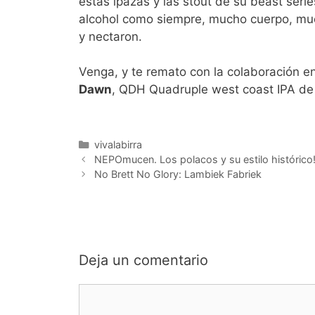
estas ipazas y las stout de su beast seri
alcohol como siempre, mucho cuerpo, much
y nectaron.
Venga, y te remato con la colaboración e
Dawn
, QDH Quadruple west coast IPA de
Categorías
vivalabirra
NEPOmucen. Los polacos y su estilo histórico
No Brett No Glory: Lambiek Fabriek
Deja un comentario
Comentario