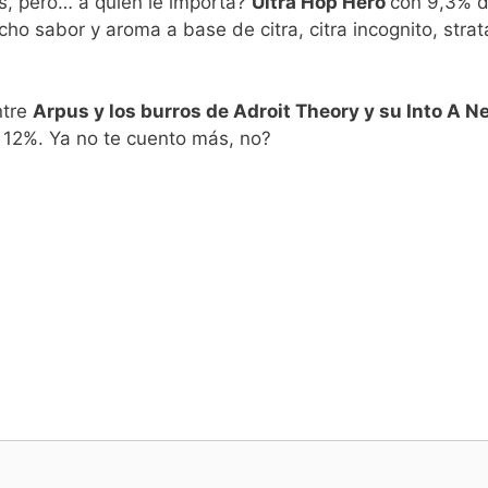
es, pero… a quién le importa?
Ultra Hop Hero
con 9,3% 
o sabor y aroma a base de citra, citra incognito, strat
ntre
Arpus y los burros de Adroit Theory y su Into A N
 12%. Ya no te cuento más, no?
!