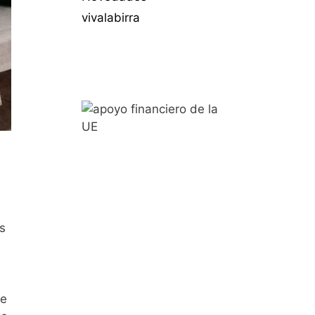
vivalabirra
s
de