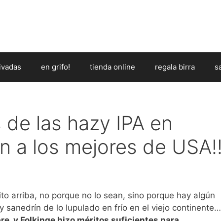
ivadas
en grifo!
tienda online
regala birra
s
 de las hazy IPA en
n a los mejores de USA!
o arriba, no porque no lo sean, sino porque hay algún
y sanedrín de lo lupulado en frío en el viejo continente…
e, y Folkinge hizo méritos suficientes para