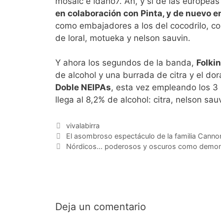
mosaic e idaho7. Ah, y si de las europe
en colaboración con Pinta, y de nuevo e
como embajadores a los del cocodrilo, c
de loral, motueka y nelson sauvin.
Y ahora los segundos de la banda,
Folki
de alcohol y una burrada de citra y el d
Doble NEIPAs
, esta vez empleando los 3
llega al 8,2% de alcohol: citra, nelson sau
Categorías
vivalabirra
El asombroso espectáculo de la familia Cannon
Nórdicos… poderosos y oscuros como demon
Deja un comentario