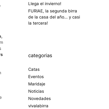
Llega el invierno!
e
FURIAE, la segunda birra
de la casa del año… y casi
la tercera!
b,
um
s
rs
categorias
Catas
n
Eventos
Maridaje
Noticias
e
Novedades
vivalabirra