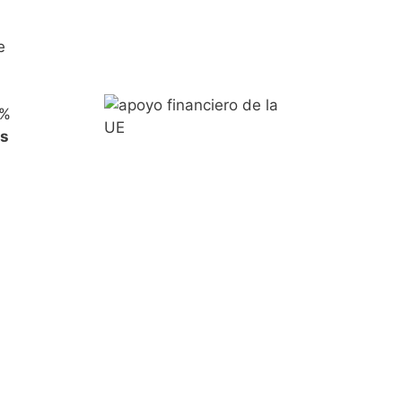
e
8%
es