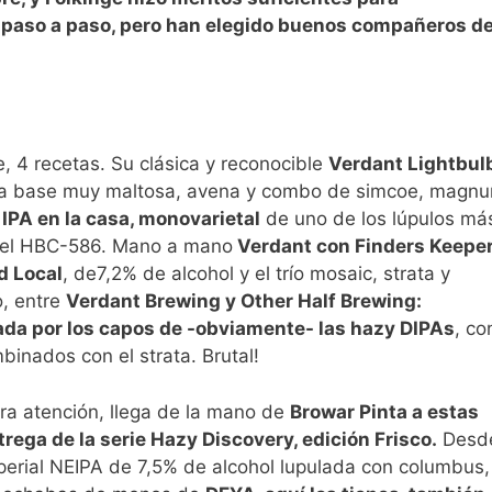
 paso a paso, pero han elegido buenos compañeros d
e, 4 recetas. Su clásica y reconocible
Verdant Lightbul
na base muy maltosa, avena y combo de simcoe, magn
IPA en la casa, monovarietal
de uno de los lúpulos má
, el HBC-586. Mano a mano
Verdant con Finders Keepe
d Local
, de7,2% de alcohol y el trío mosaic, strata y
o, entre
Verdant Brewing y Other Half Brewing:
ada por los capos de -obviamente- las hazy DIPAs
, co
inados con el strata. Brutal!
a atención, llega de la mano de
Browar Pinta a estas
rega de la serie Hazy Discovery, edición Frisco.
Desd
perial NEIPA de 7,5% de alcohol lupulada con columbus,