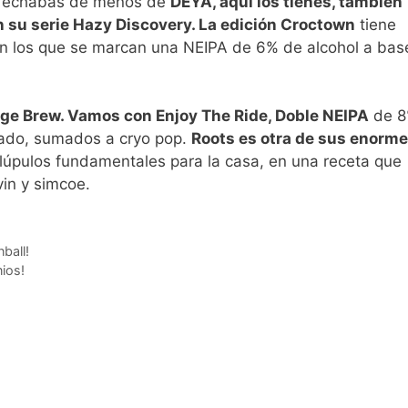
as echabas de menos de
DEYA, aquí los tienes, también
n su serie Hazy Discovery. La edición Croctown
tiene
on los que se marcan una NEIPA de 6% de alcohol a bas
nge Brew. Vamos con Enjoy The Ride, Doble NEIPA
de 
orado, sumados a cryo pop.
Roots es otra de sus enorm
 lúpulos fundamentales para la casa, en una receta que
vin y simcoe.
ball!
ios!