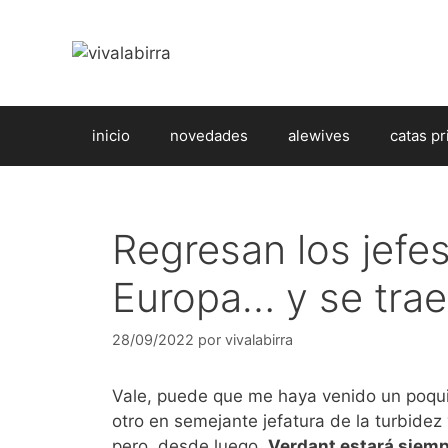
Saltar
al
contenido
inicio
novedades
alewives
catas pr
Regresan los jefes
Europa… y se trae
28/09/2022
por
vivalabirra
Vale, puede que me haya venido un poquit
otro en semejante jefatura de la turbidez 
pero, desde luego,
Verdant estará siempr