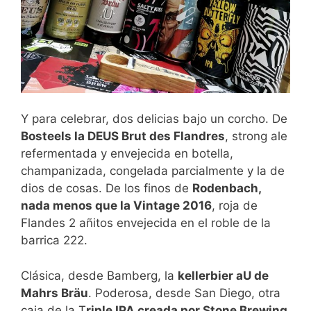
Y para celebrar, dos delicias bajo un corcho. De
Bosteels la DEUS Brut des Flandres
, strong ale
refermentada y envejecida en botella,
champanizada, congelada parcialmente y la de
dios de cosas. De los finos de
Rodenbach,
nada menos que la Vintage 2016
, roja de
Flandes 2 añitos envejecida en el roble de la
barrica 222.
Clásica, desde Bamberg, la
kellerbier aU de
Mahrs Bräu
. Poderosa, desde San Diego, otra
caja de la T
riple IPA creada por Stone Brewing