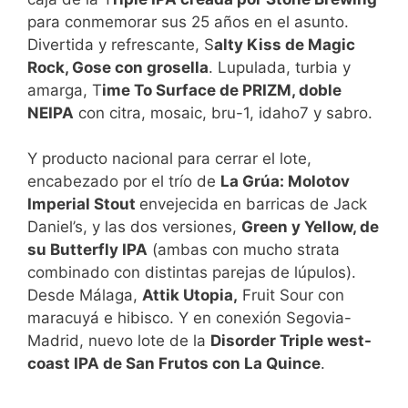
para conmemorar sus 25 años en el asunto.
Divertida y refrescante, S
alty Kiss de Magic
Rock, Gose con grosella
. Lupulada, turbia y
amarga, T
ime To Surface de PRIZM, doble
NEIPA
con citra, mosaic, bru-1, idaho7 y sabro.
Y producto nacional para cerrar el lote,
encabezado por el trío de
La Grúa: Molotov
Imperial Stout
envejecida en barricas de Jack
Daniel’s, y las dos versiones,
Green y Yellow, de
su Butterfly IPA
(ambas con mucho strata
combinado con distintas parejas de lúpulos).
Desde Málaga,
Attik Utopia,
Fruit Sour con
maracuyá e hibisco. Y en conexión Segovia-
Madrid, nuevo lote de la
Disorder Triple west-
coast IPA de San Frutos con La Quince
.