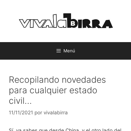
Saltar
al
contenido
Menú
Recopilando novedades
para cualquier estado
civil…
11/11/2021
por
vivalabirra
Sí, ya sabes que desde China, y el otro lado del