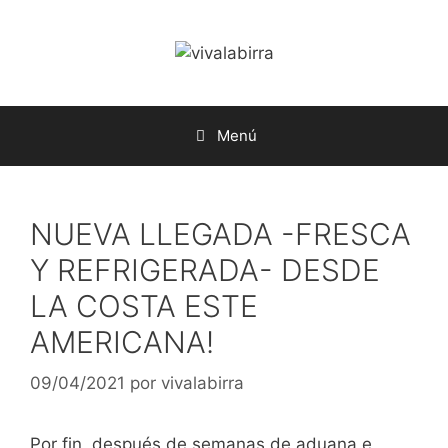
Saltar
al
contenido
Menú
NUEVA LLEGADA -FRESCA
Y REFRIGERADA- DESDE
LA COSTA ESTE
AMERICANA!
09/04/2021
por
vivalabirra
Por fin, después de semanas de aduana e