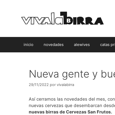
Saltar
al
contenido
inicio
novedades
alewives
catas pr
Nueva gente y bu
29/11/2022
por
vivalabirra
Así cerramos las novedades del mes, con
nuevas cervezas que desembarcan desd
nuevas birras de Cervezas San Frutos.