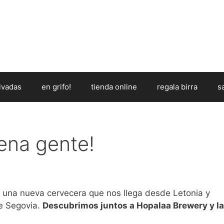
ivadas
en grifo!
tienda online
regala birra
s
ena gente!
 una nueva cervecera que nos llega desde Letonia y
e Segovia.
Descubrimos juntos a Hopalaa Brewery y l