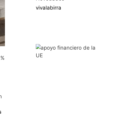
vivalabirra
5%
n
s