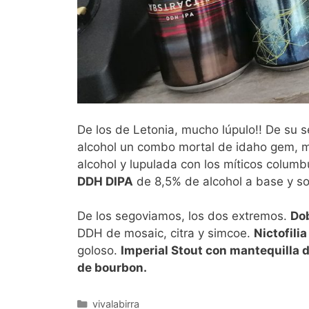
De los de Letonia, mucho lúpulo!! De su s
alcohol un combo mortal de idaho gem, 
alcohol y lupulada con los míticos columb
DDH DIPA
de 8,5% de alcohol a base y sol
De los segoviamos, los dos extremos.
Dob
DDH de mosaic, citra y simcoe.
Nictofilia
goloso.
Imperial Stout con mantequilla 
de bourbon.
Categorías
vivalabirra