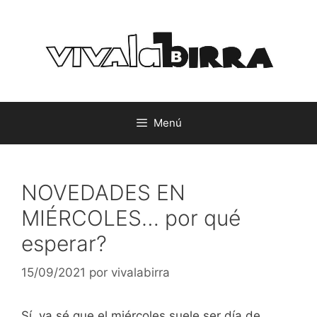
Saltar
al
contenido
Menú
NOVEDADES EN
MIÉRCOLES… por qué
esperar?
15/09/2021
por
vivalabirra
Sí, ya sé que el miércoles suele ser día de