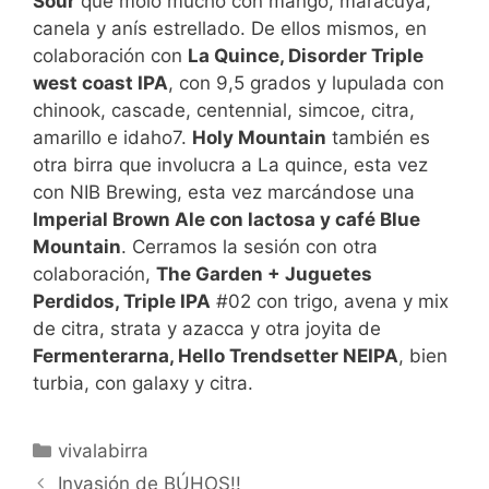
Sour
que moló mucho con mango, maracuyá,
canela y anís estrellado. De ellos mismos, en
colaboración con
La Quince, Disorder Triple
west coast IPA
, con 9,5 grados y lupulada con
chinook, cascade, centennial, simcoe, citra,
amarillo e idaho7.
Holy Mountain
también es
otra birra que involucra a La quince, esta vez
con NIB Brewing, esta vez marcándose una
Imperial Brown Ale con lactosa y café Blue
Mountain
. Cerramos la sesión con otra
colaboración,
The Garden + Juguetes
Perdidos, Triple IPA
#02 con trigo, avena y mix
de citra, strata y azacca y otra joyita de
Fermenterarna, Hello Trendsetter NEIPA
, bien
turbia, con galaxy y citra.
Categorías
vivalabirra
Invasión de BÚHOS!!