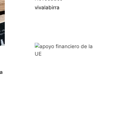
vivalabirra
a