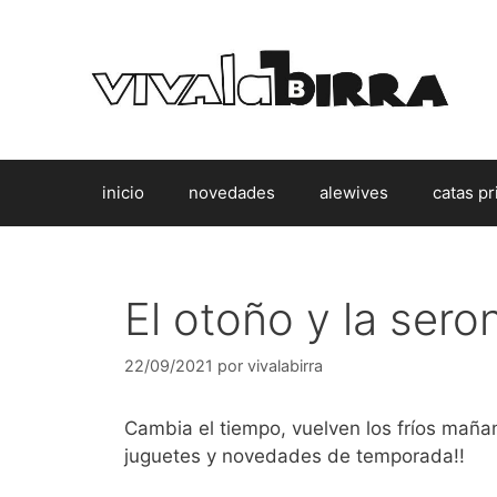
Saltar
al
contenido
inicio
novedades
alewives
catas pr
El otoño y la sero
22/09/2021
por
vivalabirra
Cambia el tiempo, vuelven los fríos mañan
juguetes y novedades de temporada!!