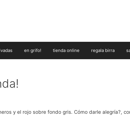
ivadas
en grifo!
tienda online
regala birra
s
nda!
eros y el rojo sobre fondo gris. Cómo darle alegría?, co