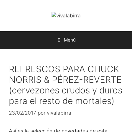
Saltar
al
contenido
Menú
REFRESCOS PARA CHUCK
NORRIS & PÉREZ-REVERTE
(cervezones crudos y duros
para el resto de mortales)
23/02/2017
por
vivalabirra
Así es la selección de novedades de esta