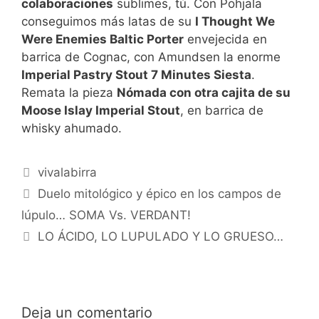
colaboraciones
sublimes, tú. Con Pohjala
conseguimos más latas de su
I Thought We
Were Enemies Baltic Porter
envejecida en
barrica de Cognac, con Amundsen la enorme
Imperial Pastry Stout 7 Minutes Siesta
.
Remata la pieza
Nómada con otra cajita de su
Moose Islay Imperial Stout
, en barrica de
whisky ahumado.
Categorías
vivalabirra
Duelo mitológico y épico en los campos de
lúpulo… SOMA Vs. VERDANT!
LO ÁCIDO, LO LUPULADO Y LO GRUESO…
Deja un comentario