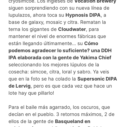
cryosimcoe. Los ingleses de
Vocation Brewery
siguen sorprendiendo con su nueva línea de
lupulazos, ahora toca su
Hypnosis DIPA
, a
base de galaxy, mosaic y citra. Rematan la
terna los gigantes de
Cloudwater
, para
mantener el nivel de enormes fábricas que
están llegando últimamente… su
Cómo
podemos agradecer lo suficiente? una DDH
IPA elaborada con la gente de Yakima Chief
seleccionando los mejores lúpulos de la
cosecha: simcoe, citra, loral y sabro. Ya veis
que en la foto se ha colado la
Supersonic DIPA
de Lervig
, pero es que cada vez que hace un
lote hay que pillarlo!
Para el baile más agarrado, los oscuros, que
decían en el pueblo. 3 retornos máximos, 2 de
ellos de la gente de
Basqueland en