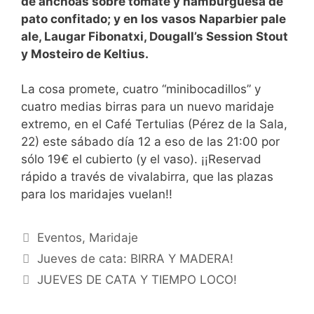
de anchoas sobre tomate y hamburguesa de
pato confitado; y en los vasos Naparbier pale
ale, Laugar Fibonatxi, Dougall’s Session Stout
y Mosteiro de Keltius.
La cosa promete, cuatro “minibocadillos” y
cuatro medias birras para un nuevo maridaje
extremo, en el Café Tertulias (Pérez de la Sala,
22) este sábado día 12 a eso de las 21:00 por
sólo 19€ el cubierto (y el vaso). ¡¡Reservad
rápido a través de vivalabirra, que las plazas
para los maridajes vuelan!!
Categorías
Eventos
,
Maridaje
Jueves de cata: BIRRA Y MADERA!
JUEVES DE CATA Y TIEMPO LOCO!