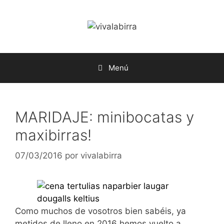
Saltar
al
contenido
Menú
MARIDAJE: minibocatas y
maxibirras!
07/03/2016
por
vivalabirra
Como muchos de vosotros bien sabéis, ya
metidos de lleno en 2016 hemos vuelto a