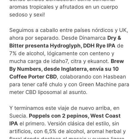
aromas tropicales y afrutados en un cuerpo
sedoso y sexi!
Seguimos a caballo entre países nórdicos y UK,
ahora por separado. Desde Dinamarca
Dry &
Bitter presenta Hydroglyph, DDH Rye IPA
de
7% de alcohol, lógicamente con centeno y
mucha carga de idaho7, citra y ekuanot.
Brew
By Numbers, desde Inglaterra, envía su 10
Coffee Porter CBD
, colaborando con Hasbean
para tener café chulo y con Green Machine para
meter CBD liposomal al asunto.
Y terminamos este viaje de nuevo arriba, en
Suecia.
Poppels con 2 pepinos, West Coast
IPA
el primero. Versión clásica del estilo, sin
artificios, con 6,5% de alcohol, aromal herbal y
floral donde destaca el mosaic y cuerpo ligero