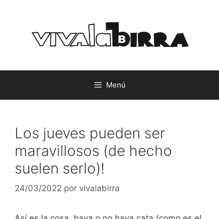
Saltar
al
contenido
Menú
Los jueves pueden ser
maravillosos (de hecho
suelen serlo)!
24/03/2022
por
vivalabirra
Así es la cosa, haya o no haya cata (como es el