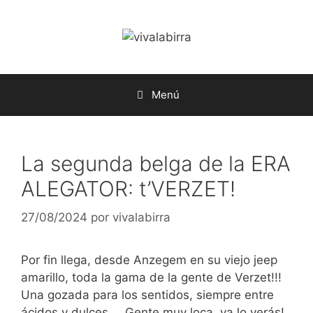
Saltar
al
contenido
Menú
La segunda belga de la ERA
ALEGATOR: t’VERZET!
27/08/2024
por
vivalabirra
Por fin llega, desde Anzegem en su viejo jeep
amarillo, toda la gama de la gente de Verzet!!!
Una gozada para los sentidos, siempre entre
ácidos y dulces…. Gente muy loca, ya lo verás!