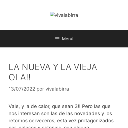
Saltar
al
contenido
Menú
LA NUEVA Y LA VIEJA
OLA!!
13/07/2022
por
vivalabirra
Vale, y la de calor, que sean 3!! Pero las que
nos interesan son las de las novedades y los
retornos cerveceros, esta vez protagonizados
por ingleses y estonios, con alguna