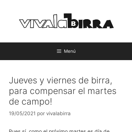
Saltar
al
contenido
Menú
Jueves y viernes de birra,
para compensar el martes
de campo!
19/05/2021
por
vivalabirra
Pues sí, como el próximo martes es día de