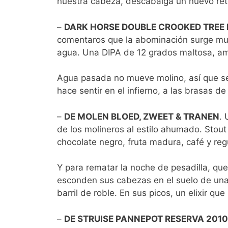
nuestra cabeza, descabalga un nuevo ret
–
DARK HORSE DOUBLE CROOKED TREE 
comentaros que la abominación surge mult
agua. Una DIPA de 12 grados maltosa, ama
Agua pasada no mueve molino, así que s
hace sentir en el infierno, a las brasas d
–
DE MOLEN BLOED, ZWEET & TRANEN
. 
de los molineros al estilo ahumado. Stout
chocolate negro, fruta madura, café y r
Y para rematar la noche de pesadilla, qu
esconden sus cabezas en el suelo de una
barril de roble. En sus picos, un elixir qu
–
DE STRUISE PANNEPOT RESERVA 2010