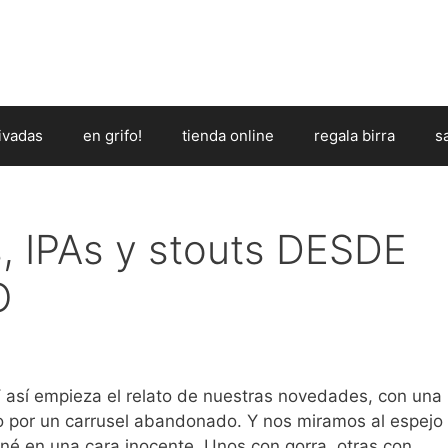
ivadas
en grifo!
tienda online
regala birra
s
, IPAs y stouts DESDE
O
 así empieza el relato de nuestras novedades, con una
o por un carrusel abandonado. Y nos miramos al espejo
cné en una cara inocente. Unos con gorra, otras con