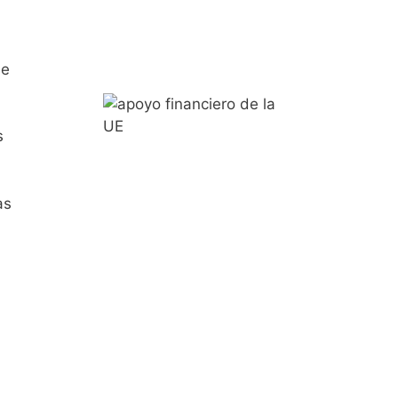
de
s
as