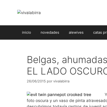
Saltar
al
contenido
inicio
novedades
alewives
catas pr
Belgas, ahumadas
EL LADO OSCUR
26/06/2015
por
vivalabirra
Y
foto oscura y un vaso de pinta atravesad
descubrimos todavía rastros de juvenil a