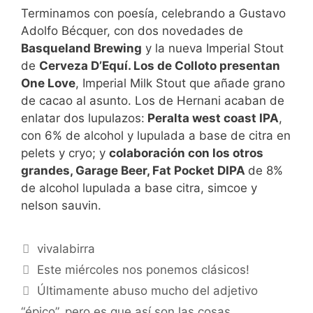
Terminamos con poesía, celebrando a Gustavo
Adolfo Bécquer, con dos novedades de
Basqueland Brewing
y la nueva Imperial Stout
de
Cerveza D’Equí. Los de Colloto presentan
One Love
, Imperial Milk Stout que añade grano
de cacao al asunto. Los de Hernani acaban de
enlatar dos lupulazos:
Peralta west coast IPA
,
con 6% de alcohol y lupulada a base de citra en
pelets y cryo; y
colaboración con los otros
grandes, Garage Beer, Fat Pocket DIPA
de 8%
de alcohol lupulada a base citra, simcoe y
nelson sauvin.
Categorías
vivalabirra
Este miércoles nos ponemos clásicos!
Últimamente abuso mucho del adjetivo
“épico”, pero es que así son las cosas…