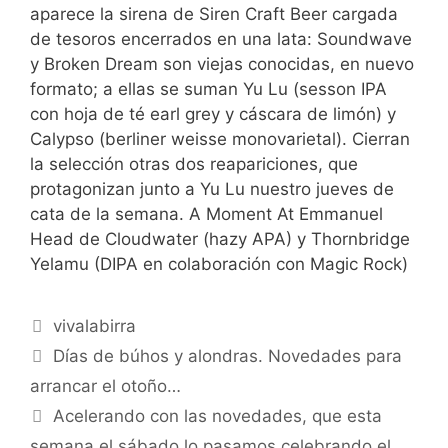
aparece la sirena de Siren Craft Beer cargada
de tesoros encerrados en una lata: Soundwave
y Broken Dream son viejas conocidas, en nuevo
formato; a ellas se suman Yu Lu (sesson IPA
con hoja de té earl grey y cáscara de limón) y
Calypso (berliner weisse monovarietal). Cierran
la selección otras dos reapariciones, que
protagonizan junto a Yu Lu nuestro jueves de
cata de la semana. A Moment At Emmanuel
Head de Cloudwater (hazy APA) y Thornbridge
Yelamu (DIPA en colaboración con Magic Rock)
Categorías
vivalabirra
Días de búhos y alondras. Novedades para
arrancar el otoño…
Acelerando con las novedades, que esta
semana el sábado lo pasamos celebrando el