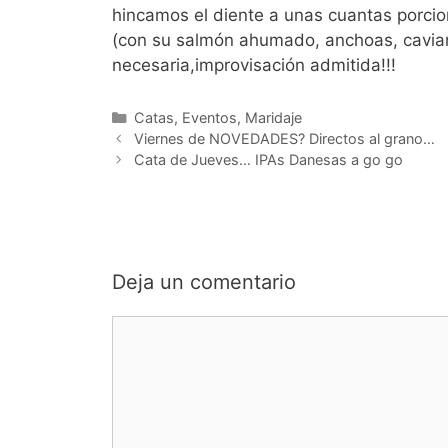
hincamos el diente a unas cuantas porcion
(con su salmón ahumado, anchoas, caviar 
necesaria,improvisación admitida!!!
Categorías
Catas
,
Eventos
,
Maridaje
Viernes de NOVEDADES? Directos al grano…
Cata de Jueves… IPAs Danesas a go go
Deja un comentario
Comentario