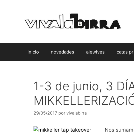
Saltar
al
contenido
inicio
novedades
alewives
catas pr
1-3 de junio, 3 D
MIKKELLERIZACI
29/05/2017
por
vivalabirra
Nos sumamos