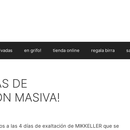
ivadas
en grifo!
tienda online
regala birra
s
ÍAS DE
ÓN MASIVA!
 a las 4 días de exaltación de MIKKELLER que se