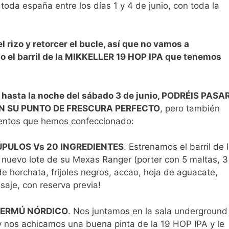
toda españa entre los días 1 y 4 de junio, con toda la
l rizo y retorcer el bucle, así que no vamos a
lo el barril de la MIKKELLER 19 HOP IPA que tenemos
1 hasta la noche del sábado 3 de junio, PODRÉIS PASA
EN SU PUNTO DE FRESCURA PERFECTO
, pero también
ventos que hemos confeccionado:
 LÚPULOS Vs 20 INGREDIENTES
. Estrenamos el barril de 
 nuevo lote de su Mexas Ranger (porter con 5 maltas, 3
de horchata, frijoles negros, accao, hoja de aguacate,
asaje, con reserva previa!
BEERMÚ NÓRDICO
. Nos juntamos en la sala underground
y nos achicamos una buena pinta de la 19 HOP IPA y le