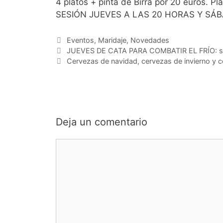
4 platos + pinta de Birra por 20 euros. 
SESIÓN JUEVES A LAS 20 HORAS Y SÁBA
Categorías
Eventos
,
Maridaje
,
Novedades
JUEVES DE CATA PARA COMBATIR EL FRÍO: ses
Cervezas de navidad, cervezas de invierno y ce
Deja un comentario
Comentario