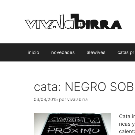
Saltar
al
contenido
inicio
novedades
alewives
catas pr
cata: NEGRO SOB
03/08/2015
por
vivalabirra
Cata i
ricas
calent