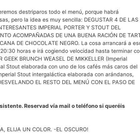
remos destriparos todo el menú, porque habrá
sas, pero la idea es muy sencilla: DEGUSTAR 4 DE LAS
NTERESANTES IMPERIAL PORTER Y STOUT DEL
NTO ACOMPAÑADAS DE UNA BUENA RACIÓN DE TAR
CANA DE CHOCOLATE NEGRO. La cosa arrancará a es
 20:30 horas e irá cogiendo velocidad hasta terminar c
ER GEEK BRUNCH WEASEL DE MIKKELLER (Imperial
l Stout elaborada con uno de los cafés más caros del
ial Stout intergaláctica elaborada con arándanos,
MOS DESVELANDO EL RESTO DEL MENÚ CON EL PASO DE
sistente. Reservad vía mail o teléfono si queréis
ORA, ELIJA UN COLOR. -EL OSCURO!