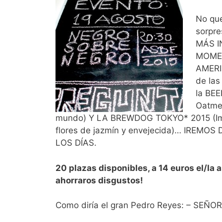
No que
sorpre
MÁS I
MOME
AMERI
de las
la BE
Oatmea
mundo) Y LA BREWDOG TOKYO* 2015 (Imper
flores de jazmín y envejecida)… IRE
LOS DÍAS.
20 plazas disponibles, a 14 euros el/la a
ahorraros disgustos!
Como diría el gran Pedro Reyes: – SEÑ