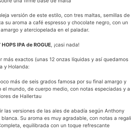
sobre una firme base de malta
leja versión de este estilo, con tres maltas, semillas de
ca su aroma a café espresso y chocolate negro, con un
y amargo y aterciopelada en el paladar.
7 HOPS IPA de ROGUE
, ¡casi nada!
ser más exactos (unas 12 onzas líquidas y así quedamos
ca y Holanda:
poco más de seis grados famosa por su final amargo y
o el mundo, de cuerpo medio, con notas especiadas y a
flores de Hallertau
r las versiones de las ales de abadía según Anthony
 blanca. Su aroma es muy agradable, con notas a regali
Completa, equilibrada con un toque refrescante