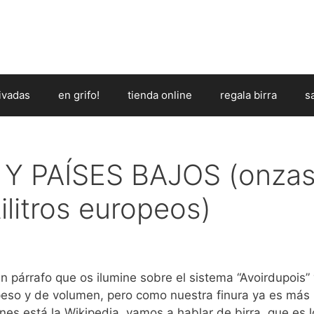
ivadas
en grifo!
tienda online
regala birra
s
Y PAÍSES BAJOS (onza
ilitros europeos)
párrafo que os ilumine sobre el sistema “Avoirdupois” 
eso y de volumen, pero como nuestra finura ya es más
nes está la Wikipedia, vamos a hablar de birra, que es l