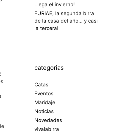
Llega el invierno!
FURIAE, la segunda birra
de la casa del año… y casi
la tercera!
categorias
2
os
Catas
Eventos
a
Maridaje
Noticias
Novedades
le
vivalabirra