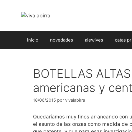
Saltar
al
contenido
inicio
novedades
alewives
catas pr
BOTELLAS ALTAS 
americanas y cent
18/06/2015
por
vivalabirra
Quedaríamos muy finos arrancando con un 
el asunto de las onzas como medida de p
que patente, y que para esas investigacio