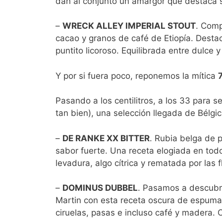
dan al conjunto un amargor que destaca 
–
WRECK ALLEY IMPERIAL STOUT
. Comp
cacao y granos de café de Etiopía. Desta
puntito licoroso. Equilibrada entre dulce 
Y por si fuera poco, reponemos la mítica
Pasando a los centilitros, a los 33 para 
tan bien), una selección llegada de Bélgi
–
DE RANKE XX BITTER
. Rubia belga de 
sabor fuerte. Una receta elogiada en tod
levadura, algo cítrica y rematada por las 
–
DOMINUS DUBBEL
. Pasamos a descubri
Martin con esta receta oscura de espuma
ciruelas, pasas e incluso café y madera. 