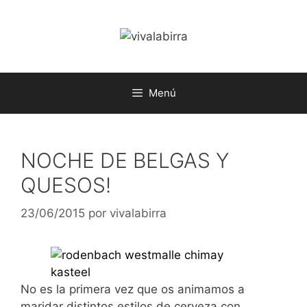
Saltar
al
contenido
Menú
NOCHE DE BELGAS Y
QUESOS!
23/06/2015
por
vivalabirra
No es la primera vez que os animamos a
maridar distintos estilos de cerveza con