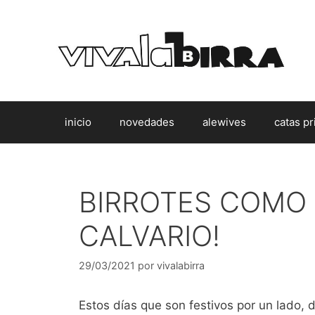
Saltar
al
contenido
inicio
novedades
alewives
catas pr
BIRROTES COMO 
CALVARIO!
29/03/2021
por
vivalabirra
Estos días que son festivos por un lado, 