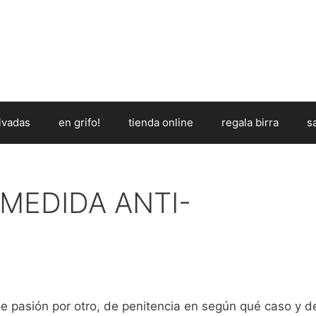
ivadas
en grifo!
tienda online
regala birra
s
MEDIDA ANTI-
de pasión por otro, de penitencia en según qué caso y d