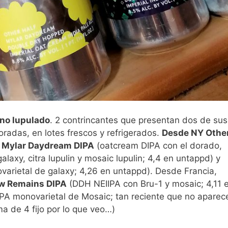
rono lupulado
. 2 contrincantes que presentan dos de sus
radas, en lotes frescos y refrigerados.
Desde NY Othe
n
Mylar Daydream DIPA
(oatcream DIPA con el dorado,
alaxy, citra lupulin y mosaic lupulin; 4,4 en untappd) y
varietal de galaxy; 4,26 en untappd). Desde Francia,
w Remains DIPA
(DDH NEIIPA con Bru-1 y mosaic; 4,11 
IPA monovarietal de Mosaic; tan reciente que no aparec
a de 4 fijo por lo que veo…)