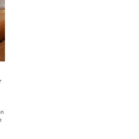
r
en
e