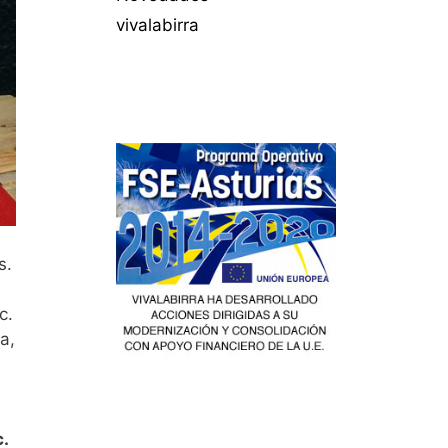
vivalabirra
s.
c.
a,
c.