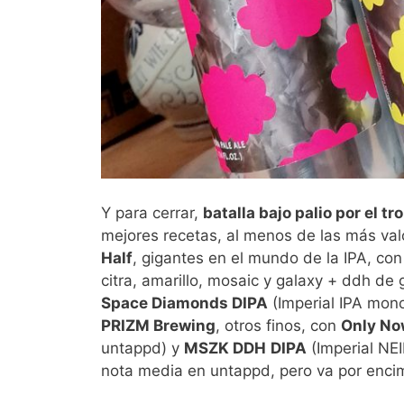
Y para cerrar,
batalla bajo palio por el t
mejores recetas, al menos de las más valo
Half
, gigantes en el mundo de la IPA, co
citra, amarillo, mosaic y galaxy + ddh de g
Space Diamonds DIPA
(Imperial IPA mono
PRIZM Brewing
, otros finos, con
Only No
untappd) y
MSZK DDH
DIPA
(Imperial NE
nota media en untappd, pero va por encim