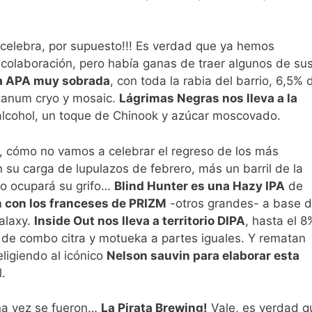
celebra, por supuesto!!! Es verdad que ya hemos
colaboración, pero había ganas de traer algunos de su
a APA muy sobrada
, con toda la rabia del barrio, 6,5% 
htanum cryo y mosaic.
Lágrimas Negras nos lleva a la
alcohol, un toque de Chinook y azúcar moscovado.
s, cómo no vamos a celebrar el regreso de los más
 su carga de lupulazos de febrero, más un barril de la
o ocupará su grifo…
Blind Hunter es una Hazy IPA
de
n con los franceses de PRIZM
-otros grandes- a base 
alaxy.
Inside Out nos lleva a territorio DIPA
, hasta el 8
r de combo citra y motueka a partes iguales. Y rematan
ligiendo al icónico
Nelson sauvin para elaborar esta
.
una vez se fueron…
La Pirata Brewing!
Vale, es verdad q