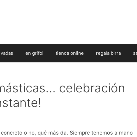
ivadas
en grifo!
tienda online
regala birra
s
másticas… celebración
stante!
 concreto o no, qué más da. Siempre tenemos a mano