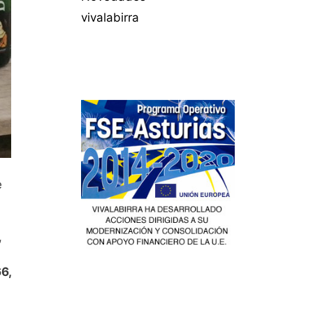
vivalabirra
e
,
6,