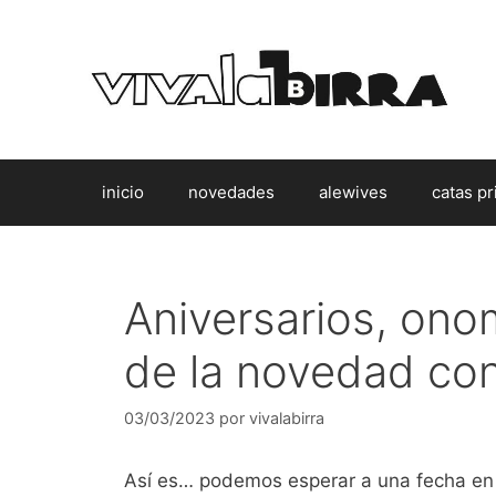
Saltar
al
contenido
inicio
novedades
alewives
catas pr
Aniversarios, ono
de la novedad con
03/03/2023
por
vivalabirra
Así es… podemos esperar a una fecha en