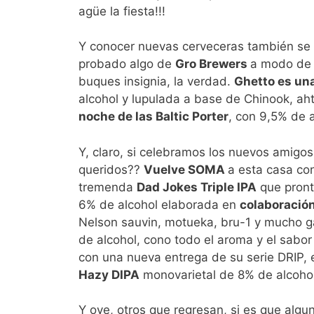
agüe la fiesta!!!
Y conocer nuevas cerveceras también se 
probado algo de
Gro Brewers
a modo de 
buques insignia, la verdad.
Ghetto es un
alcohol y lupulada a base de Chinook, a
noche de las Baltic Porter
, con 9,5% de 
Y, claro, si celebramos los nuevos amigo
queridos??
Vuelve SOMA
a esta casa con
tremenda
Dad Jokes Triple IPA
que pront
6% de alcohol elaborada en
colaboració
Nelson sauvin, motueka, bru-1 y mucho g
de alcohol, cono todo el aroma y el sabo
con una nueva entrega de su serie DRIP, e
Hazy DIPA
monovarietal de 8% de alcohol
Y oye, otros que regresan, si es que alg