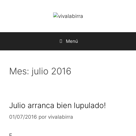
Saltar
al
contenido
Menú
Mes:
julio 2016
Julio arranca bien lupulado!
01/07/2016
por
vivalabirra
E