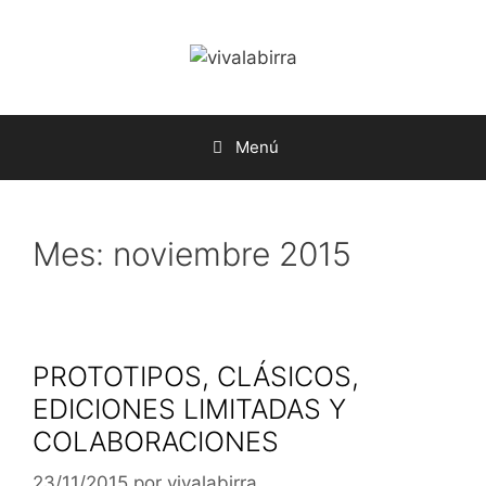
Saltar
al
contenido
Menú
Mes:
noviembre 2015
PROTOTIPOS, CLÁSICOS,
EDICIONES LIMITADAS Y
COLABORACIONES
23/11/2015
por
vivalabirra