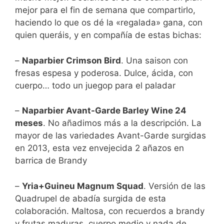
mejor para el fin de semana que compartirlo,
haciendo lo que os dé la «regalada» gana, con
quien queráis, y en compañía de estas bichas:
–
Naparbier Crimson Bird
. Una saison con
fresas espesa y poderosa. Dulce, ácida, con
cuerpo… todo un juegop para el paladar
–
Naparbier Avant-Garde Barley Wine 24
meses
. No añadimos más a la descripción. La
mayor de las variedades Avant-Garde surgidas
en 2013, esta vez envejecida 2 añazos en
barrica de Brandy
–
Yria+Guineu Magnum Squad
. Versión de las
Quadrupel de abadía surgida de esta
colaboración. Maltosa, con recuerdos a brandy
y frutas maduras, cuerpo medio y nada de