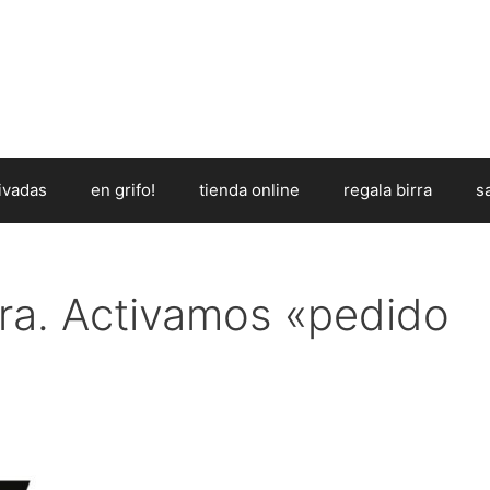
ivadas
en grifo!
tienda online
regala birra
s
tera. Activamos «pedido