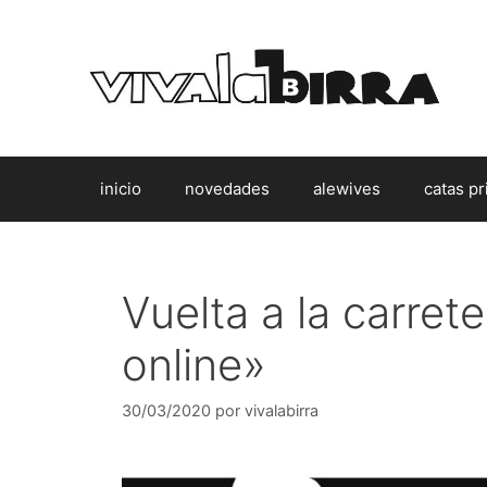
Saltar
al
contenido
inicio
novedades
alewives
catas pr
Vuelta a la carre
online»
30/03/2020
por
vivalabirra