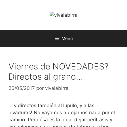
Saltar
al
contenido
Menú
Viernes de NOVEDADES?
Directos al grano…
26/05/2017
por
vivalabirra
… y directos también al lúpulo, y a las
levaduras! No vayamos a dejarnos nada por el
camino. Pero ésa es la idea, dejar perífrasis y
circunloquios para noches de taberna, y hoy