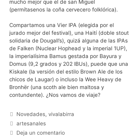
mucho mejor que el de san Miguel
(permítasenos la coña cervecero folklórica).
Compartamos una Vier IPA (elegida por el
jurado mejor del festival), una Haití (doble stout
solidaria de Dougall’s), quizá alguna de las IPAs
de Falken (Nuclear Hophead y la imperial 1UP),
la imperialísima Bamus gestada por Bayura y
Domus (9,2 grados y 202 IBUs), puede que una
Kiskale (la versión del estilo Brown Ale de los
chicos de Laugar) o incluso la Wee Heavy de
Bronhër (una scoth ale bien maltosa y
contundente). ¿Nos vamos de viaje?
Categorías
Novedades
,
vivalabirra
Etiquetas
artesanales
Deja un comentario