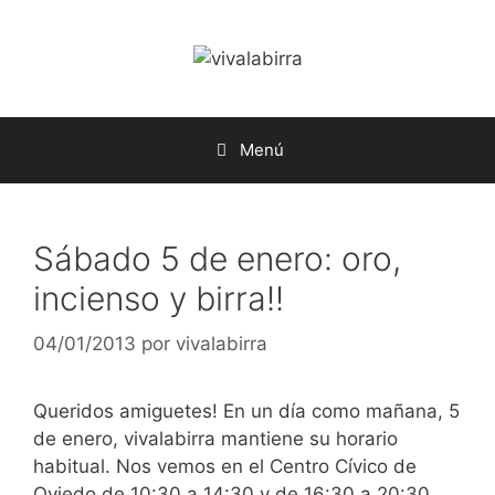
Saltar
al
contenido
Menú
Sábado 5 de enero: oro,
incienso y birra!!
04/01/2013
por
vivalabirra
Queridos amiguetes! En un día como mañana, 5
de enero, vivalabirra mantiene su horario
habitual. Nos vemos en el Centro Cívico de
Oviedo de 10:30 a 14:30 y de 16:30 a 20:30.