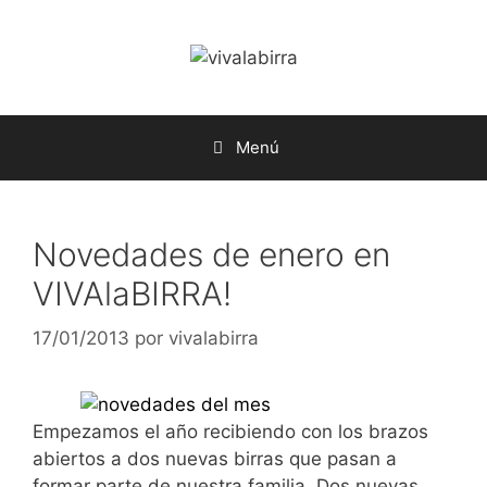
Saltar
al
contenido
Menú
Novedades de enero en
VIVAlaBIRRA!
17/01/2013
por
vivalabirra
Empezamos el año recibiendo con los brazos
abiertos a dos nuevas birras que pasan a
formar parte de nuestra familia. Dos nuevas