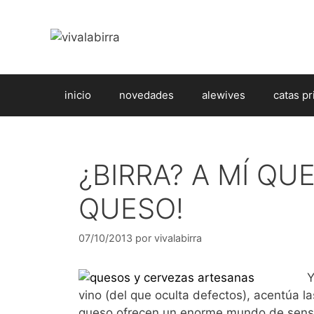
Saltar
al
contenido
inicio
novedades
alewives
catas pr
¿BIRRA? A MÍ QU
QUESO!
07/10/2013
por
vivalabirra
Y
vino (del que oculta defectos), acentúa la
queso ofrecen un enorme mundo de sensac