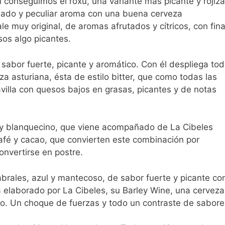
 conseguimos el roxu, una variante más picante y rojiza
iado y peculiar aroma con una buena cerveza
 muy original, de aromas afrutados y cítricos, con fina
os algo picantes.
e sabor fuerte, picante y aromático. Con él despliega to
eza asturiana, ésta de estilo bitter, que como todas las
illa con quesos bajos en grasas, picantes y de notas
e y blanquecino, que viene acompañado de La Cibeles
café y cacao, que convierten este combinación por
onvertirse en postre.
abrales, azul y mantecoso, de sabor fuerte y picante co
 elaborado por La Cibeles, su Barley Wine, una cerveza
po. Un choque de fuerzas y todo un contraste de sabore