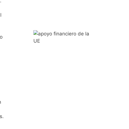
.
l
do
n
s.