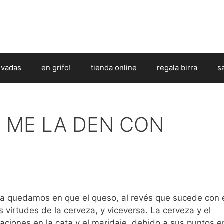
ivadas
en grifo!
tienda online
regala birra
s
E ME LA DEN CON
a quedamos en que el queso, al revés que sucede con 
s virtudes de la cerveza, y viceversa. La cerveza y el
iones en la cata y el maridaje, debido a sus puntos e