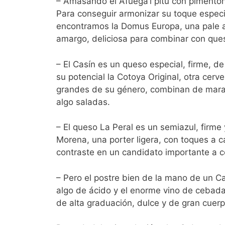
– Amasando el Afuega’l pitu con pimentón
Para conseguir armonizar su toque espec
encontramos la Domus Europa, una pale ale
amargo, deliciosa para combinar con ques
– El Casín es un queso especial, firme, d
su potencial la Cotoya Original, otra cerv
grandes de su género, combinan de marav
algo saladas.
– El queso La Peral es un semiazul, firm
Morena, una porter ligera, con toques a 
contraste en un candidato importante a c
– Pero el postre bien de la mano de un C
algo de ácido y el enorme vino de cebada
de alta graduación, dulce y de gran cuer