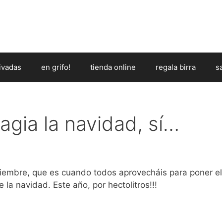
ivadas
en grifo!
tienda online
regala birra
s
agia la navidad, sí…
ciembre, que es cuando todos aprovecháis para poner el
e la navidad. Este año, por hectolitros!!!