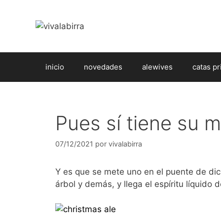
Saltar
al
contenido
inicio
novedades
alewives
catas pr
Pues sí tiene su m
07/12/2021
por
vivalabirra
Y es que se mete uno en el puente de di
árbol y demás, y llega el espíritu líquido d